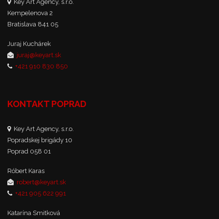
Key Art Agency, s.r.o.
Kempelenova 2
Bratislava 841 05
Juraj Kuchárek
juraj@keyart.sk
+421 910 830 850
KONTAKT POPRAD
Key Art Agency, s.r.o.
Popradskej brigády 10
Poprad 058 01
Róbert Karas
robert@keyart.sk
+421 905 622 991
Katarína Smitková