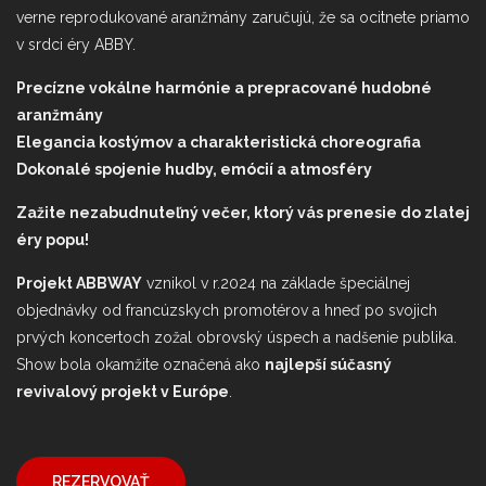
verne reprodukované aranžmány zaručujú, že sa ocitnete priamo
v srdci éry ABBY.
Precízne vokálne harmónie a prepracované hudobné
aranžmány
Elegancia kostýmov a charakteristická choreografia
Dokonalé spojenie hudby, emócií a atmosféry
Zažite nezabudnuteľný večer, ktorý vás prenesie do zlatej
éry popu!
Projekt ABBWAY
vznikol v r.2024 na základe špeciálnej
objednávky od francúzskych promotérov a hneď po svojich
prvých koncertoch zožal obrovský úspech a nadšenie publika.
Show bola okamžite označená ako
najlepší súčasný
revivalový projekt v Európe
.
REZERVOVAŤ