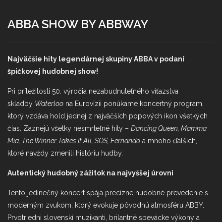
ABBA SHOW BY ABBWAY
Najväčšie hity legendárnej skupiny ABBA v podaní
špičkovej hudobnej show!
Pri príležitosti 50. výročia nezabudnuteľného víťazstva
skladby
Waterloo
na Eurovízii ponúkame koncertný program,
ktorý vzdáva hold jednej z najväčších popových ikon všetkých
čias. Zaznejú všetky nesmrteľné hity –
Dancing Queen, Mamma
Mia, The Winner Takes It All, SOS, Fernando
a mnoho ďalších,
ktoré navždy zmenili históriu hudby.
Autentický hudobný zážitok na najvyššej úrovni
Tento jedinečný koncert spája precízne hudobné prevedenie s
moderným zvukom, ktorý evokuje pôvodnú atmosféru ABBY.
Prvotriedni slovenskí muzikanti, brilantné spevácke výkony a