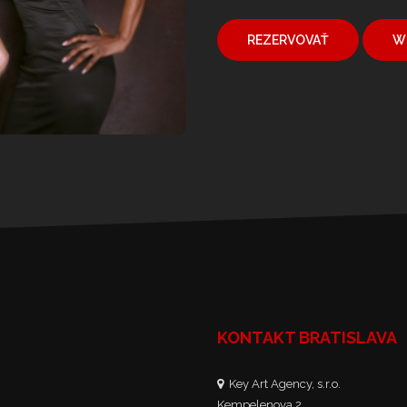
REZERVOVAŤ
W
KONTAKT BRATISLAVA
Key Art Agency, s.r.o.
Kempelenova 2