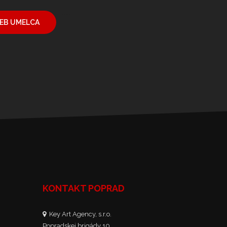
EB UMELCA
KONTAKT POPRAD
Key Art Agency, s.r.o.
Popradskej brigády 10