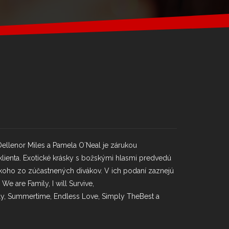
Dellenor Miles a Pamela O´Neal je zárukou
 klienta. Exotické krásky s božskými hlasmi predvedú
koho zo zúčastnených divákov. V ich podaní zaznejú
 We are Family, I will Survive,
ly, Summertime, Endless Love, Simply TheBest a