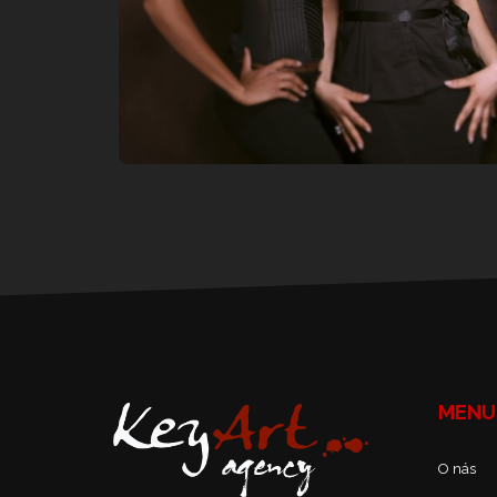
MENU
O nás