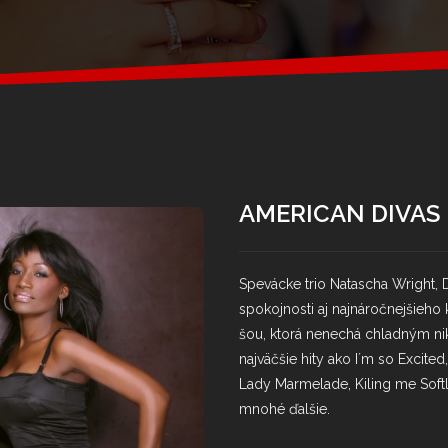
AMERICAN DIVAS
Spevácke trio Natascha Wright, 
spokojnosti aj najnáročnejšieho
šou, ktorá nenechá chladným ni
najväčšie hity ako I´m so Excited,
Lady Marmelade, Kiling me Soft
mnohé ďalšie.