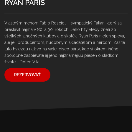
RYAN PARIS
Vlastným menom Fabio Roscioli - sympatický Talian, ktorý sa
preslávil najmä v 80. a 90. rokoch. Jeho hity vtedy zneli zo
všetkých tanečných klubov a diskoték. Ryan Paris nielen spieva,
ale je i producentom, hudobným skladateľom a hercom. Zažite
túto hviezdu naživo na vašej disco párty, kde si okrem iného
spoločne zaspievate aj jeho najznámejšiu pieseň o sladkom
živote - Dolce Vita!
REZERVOVAŤ